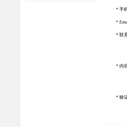
*
手
*
Ema
*
联
*
内
*
验