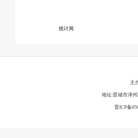
统计局
主
地址:晋城市泽州路11
晋ICP备05