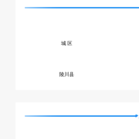
城 区
陵川县