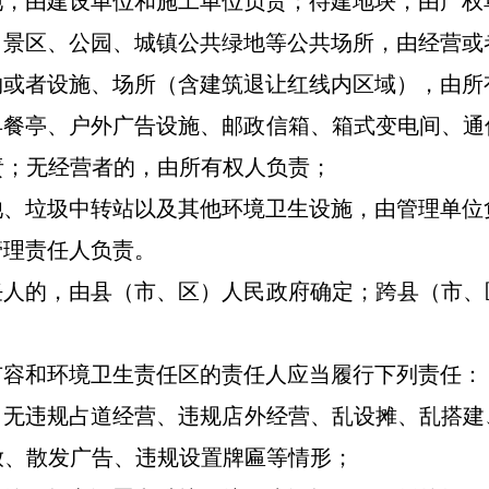
地，由建设单位和施工单位负责
；
待建地块，由产权
、景区、公园、城镇公共绿地等公共场所，由经营或
物或者设施、场所（含建筑退让红线内区域），由所
早餐亭、户外广告设施、邮政信箱、箱式变电间、通
责；无经营者的，由所有权人负责；
池、垃圾中转站以及其他环境卫生设施，由管理单位
管理责任人负责。
任人的，由
县（市、区）人民政府
确定；跨县（市、
容和环境卫生责任区的责任人应当履行下列责任：
，无
违规
占道经营、
违规
店外经营
、
乱设摊、乱搭建
放
、散发广告、违规设置牌匾
等情形；