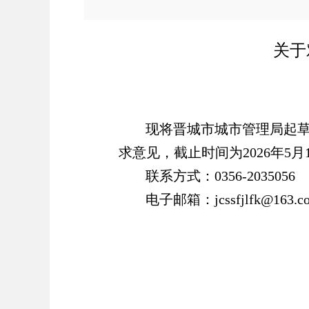
关于
现将晋城市
城市管理局
起
求意见，截止时间为
202
6
年
5
月
联系方式：
0356-20
35056
电子邮箱：
jcssfjlfk@163.c