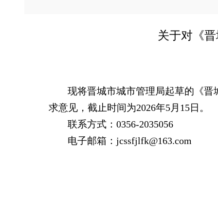
关于
对
《
晋
现将晋城市
城市管理局
起草的
《晋
求意见，截止时间为
202
6
年
5
月
15
日。
联系方式：
0356-20
35056
电子邮箱：
jcssfjlfk@163.com