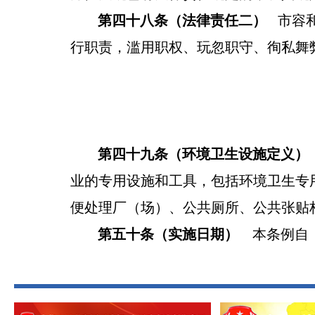
第
四
十
八
条
（
法律责任二
）
市容
行职责，滥用职权、玩忽职守、徇私舞
第
四
十
九
条
（
环境卫生设施
定义
）
业的专用设施和工具，包括环境卫生专
便处理厂（场）、公共厕所、公共张贴
第
五
十条（实施日期）
本条例自