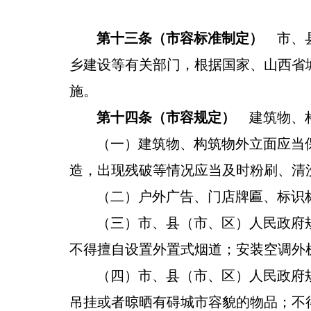
第十三条
（
市容标准制定
）
市、
乡建设等有关部门，根据国家、
山西省
施。
第十四条（
市容
规定）
建筑物、构
（一）
建筑物、构筑物外立面
应当
造
，
出现残破等情况应当及时
粉刷、清
（二）
户外广告、门店牌匾、标识
（三）
市、县（市
、
区
）
人民政府
不得擅自设置外置式烟道；安装空调外
（四）
市、县（市
、区
）人民政府
吊挂或者晾晒有碍城市容貌的物品；不