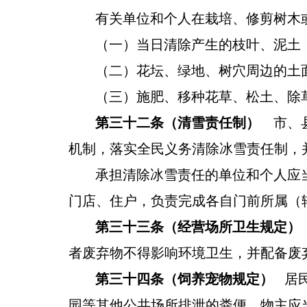
有关单位和个人在栽培、修剪树木
（一）当日清除产生的枝叶、泥土
（二）花坛、绿地、树穴周边的土
（三）施肥、移种花草、松土、除
第三十
二
条
（清雪责任制）
市、
机制，落实全民义务清除冰雪责任制，
承担清除冰雪责任的单位和个人应
门店、住户，负责完成各自门前所属（
第
三
十
三
条
（
经营场所
卫生规定
）
者废弃物不得影响环境卫生，并配备废
第
三
十
四
条
（
饲养宠物
规定
）
居
园等其
他公共场所排泄的粪便，物主应